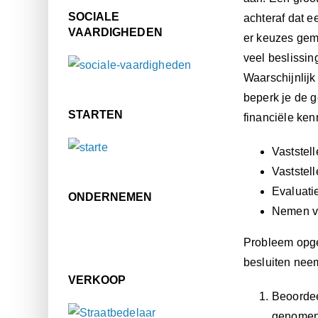
SOCIALE
achteraf dat e
VAARDIGHEDEN
er keuzes gema
veel beslissi
Waarschijnlijk
beperk je de g
STARTEN
financiële ken
Vaststel
Vaststell
Evaluatie
ONDERNEMEN
Nemen va
Probleem opgel
besluiten neem
VERKOOP
Beoordeel
genomen