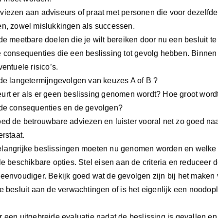
viezen aan adviseurs of praat met personen die voor dezelfde 
en, zowel mislukkingen als successen.
 de meetbare doelen die je wilt bereiken door nu een besluit 
e consequenties die een beslissing tot gevolg hebben. Binnen 
ventuele risico’s.
 de langetermijngevolgen van keuzes A of B ?
urt er als er geen beslissing genomen wordt? Hoe groot word
 de consequenties en de gevolgen?
oed de betrouwbare adviezen en luister vooral net zo goed naa
erstaat.
langrijke beslissingen moeten nu genomen worden en welke 
lle beschikbare opties. Stel eisen aan de criteria en reduceer
 eenvoudiger. Bekijk goed wat de gevolgen zijn bij het maken
je besluit aan de verwachtingen of is het eigenlijk een noodop
r een uitgebreide evaluatie nadat de beslissing is gevallen en