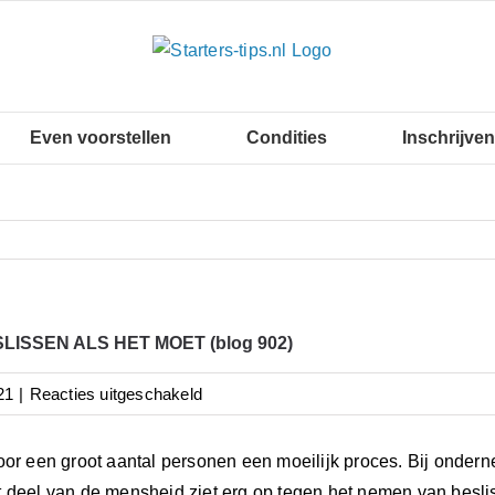
Even voorstellen
Condities
Inschrijven
LISSEN ALS HET MOET (blog 902)
voor
21
|
Reacties uitgeschakeld
DURF
TE
oor een groot aantal personen een moeilijk proces. Bij ondern
BESLISSEN
 deel van de mensheid ziet erg op tegen het nemen van beslissi