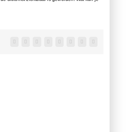
Facebook
Twitter
Reddit
LinkedIn
WhatsApp
Pinterest
Vk
E-
mail