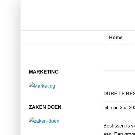
Ga
naar
inhoud
Home
MARKETING
DURF TE BES
ZAKEN DOEN
februari 3rd, 20
Beslissen is v
aan. Een groot