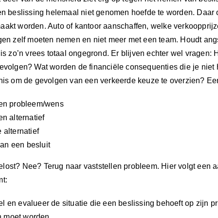
ALS
en beslissing helemaal niet genomen hoefde te worden. Daar o
HET
akt worden. Auto of kantoor aanschaffen, welke verkoopprijzen 
MOET
ngen zelf moeten nemen en niet meer met een team. Houdt angs
(blog
 is zo’n vrees totaal ongegrond. Er blijven echter wel vrage
902)
evolgen? Wat worden de financiële consequenties die je niet
nis om de gevolgen van een verkeerde keuze te overzien? Een b
len probleem/wens
en alternatief
 alternatief
n een besluit
ost? Nee? Terug naar vaststellen probleem. Hier volgt een aa
t:
 en evalueer de situatie die een beslissing behoeft op zijn pr
 moet worden.