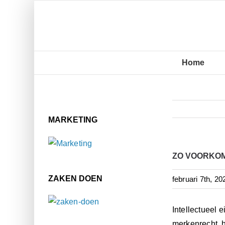
Ga
naar
inhoud
Home
MARKETING
ZO VOORKOM 
ZAKEN DOEN
februari 7th, 20
Intellectueel 
merkenrecht, h