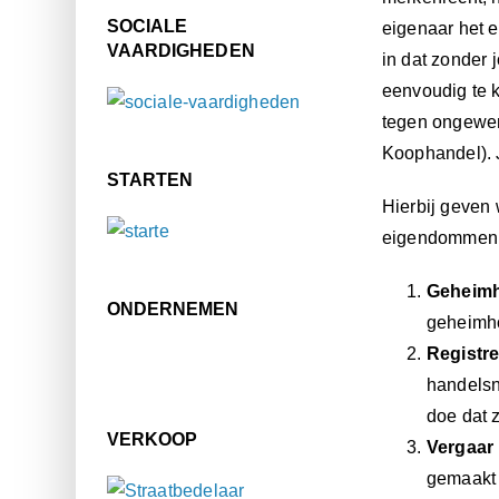
SOCIALE
eigenaar het e
VAARDIGHEDEN
in dat zonder 
eenvoudig te 
tegen ongewen
Koophandel). J
STARTEN
Hierbij geven 
eigendommen
Geheim
ONDERNEMEN
geheimho
Registre
handelsn
doe dat 
VERKOOP
Vergaar
gemaakt 