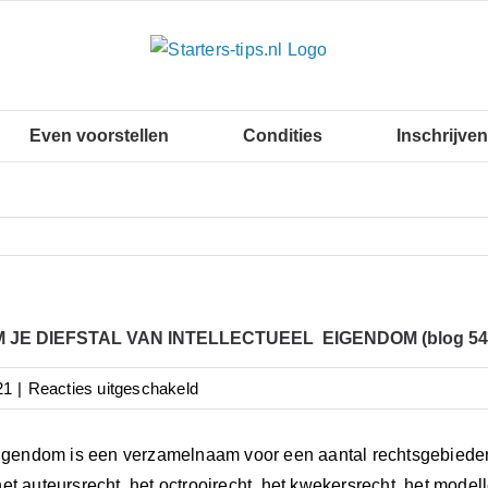
Even voorstellen
Condities
Inschrijven
JE DIEFSTAL VAN INTELLECTUEEL EIGENDOM (blog 54
voor
21
|
Reacties uitgeschakeld
ZO
VOORKOM
eigendom is een verzamelnaam voor een aantal rechtsgebieden
JE
et auteursrecht, het octrooirecht, het kwekersrecht, het modell