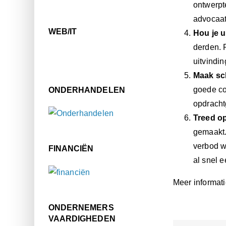
ontwerpt
advocaat
WEB/IT
Hou je u
derden. 
uitvindin
Maak sch
goede co
ONDERHANDELEN
opdracht
Treed o
gemaakt. 
verbod w
FINANCIËN
al snel e
Meer informati
ONDERNEMERS
VAARDIGHEDEN