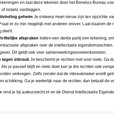
ekeningen en laat deze tekenen door het Benelux-Bureau voor
 of notaris vastleggen.
itvinding geheim
Je ontwerp moet nieuw zijn ten opzichte van 
Praat er zo min mogelijk met anderen erover. Laat daarom de r
g deelt.
riftelijke afspraken
Indien een derde partij een tekening, on
ntractuele afspraken over de intellectuele eigendomsrechten.
gever. Dit geldt ook voor samenwerkingsovereenkomsten.
p tegen inbreuk
Je beschermt je rechten niet voor niets. Ga du
Als je passief blijft en niets doet kun je die rechten ook ver
orden verkregen. Zelfs zonder dat de inbreukmaker wordt geï
en schikking. Ga je werkelijk naar de rechter, dan betaalt de v
e vind je bij auteursrecht.nl en de Dienst Intellectuele Eig