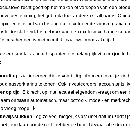
DIEFSTAL
xclusieve recht geeft op het maken of verkopen van een produ
VAN
jouw toestemming het gebruik door anderen strafbaar is. Omda
INTELLECTUEEL
kopiëren is is het van belang dat je voldoende voorzorgsmaa
EIGENDOM
ste diefstal. Ook het gebruik van een exclusieve handelsna
(blog
e beschermen is niet moeilijk maar wel noodzakelijk.!
540)
we een aantal aandachtspunten die belangrijk zijn om jou te b
:
houding
Laat iedereen die je voortijdig informeert over je vi
udingsverklaring tekenen. Ook investeerders, accountants, k
er op tijd
Elk recht op intellectueel eigendom vraagt om een 
aam ontstaan automatisch, maar octrooi-, model- en merkrec
zo vroeg mogelijk.
 bewijsstukken
Leg zo veel mogelijk vast (met datum) zodat je
hebt en daardoor de rechthebbende bent. Bewaar alle docume