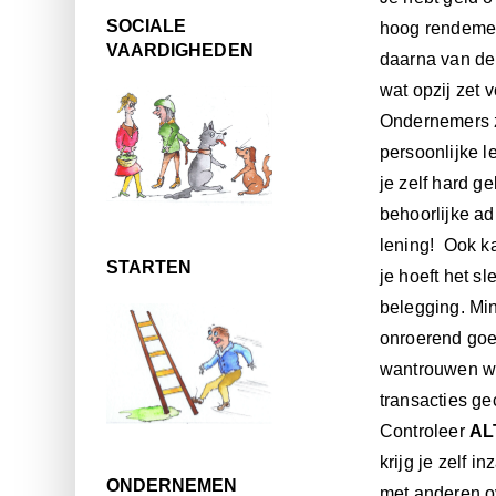
SOCIALE
hoog rendement
VAARDIGHEDEN
daarna van de
wat opzij zet 
Ondernemers zi
persoonlijke le
je zelf hard g
behoorlijke ad
lening! Ook k
STARTEN
je hoeft het s
belegging. Min
onroerend goed
wantrouwen wan
transacties ge
Controleer
AL
krijg je zelf 
ONDERNEMEN
met anderen ov