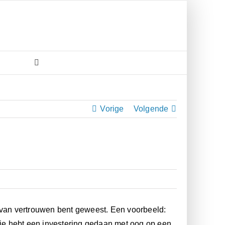
Vorige
Volgende
d van vertrouwen bent geweest. Een voorbeeld:
f je hebt een investering gedaan met oog op een