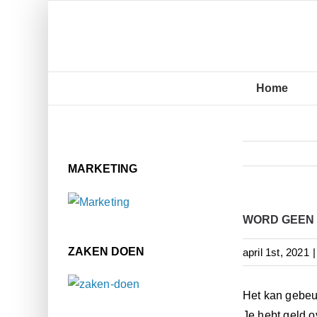
Ga
naar
inhoud
Home
MARKETING
WORD GEEN 
ZAKEN DOEN
april 1st, 2021
|
Het kan gebeur
Je hebt geld o