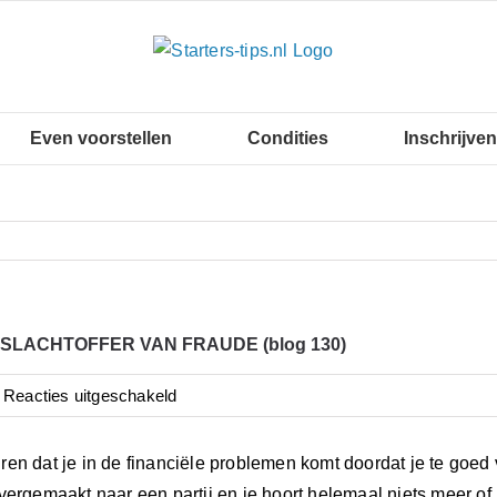
Even voorstellen
Condities
Inschrijven
SLACHTOFFER VAN FRAUDE (blog 130)
voor
Reacties uitgeschakeld
WORD
GEEN
en dat je in de financiële problemen komt doordat je te goe
SLACHTOFFER
vergemaakt naar een partij en je hoort helemaal niets meer o