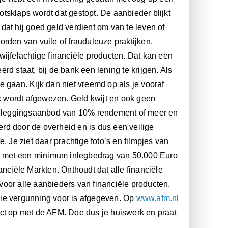
tsklaps wordt dat gestopt. De aanbieder blijkt
t hij goed geld verdient om van te leven of
worden van vuile of frauduleuze praktijken.
ijfelachtige financiële producten. Dat kan een
erd staat, bij de bank een lening te krijgen. Als
te gaan. Kijk dan niet vreemd op als je vooraf
ek wordt afgewezen. Geld kwijt en ook geen
 beleggingsaanbod van 10% rendement of meer en
eerd door de overheid en is dus een veilige
. Je ziet daar prachtige foto’s en filmpjes van
les met een minimum inlegbedrag van 50.000 Euro
nciële Markten. Onthoudt dat alle financiële
oor alle aanbieders van financiële producten.
die vergunning voor is afgegeven. Op
www.afm.nl
ntact op met de AFM. Doe dus je huiswerk en praat