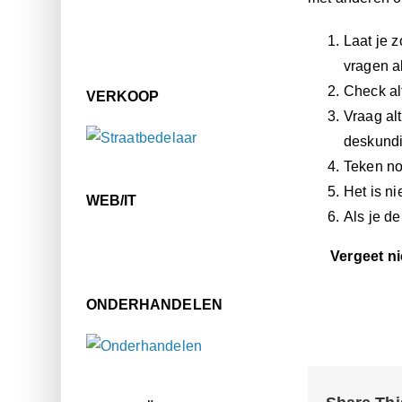
Laat je z
vragen al
Check al
VERKOOP
Vraag alt
deskundi
Teken noo
Het is ni
WEB/IT
Als je de
Vergeet nie
ONDERHANDELEN