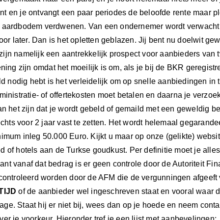
VAN
 en je ontvangt een paar periodes de beloofde rente maar plo
FRAUDE
 aardbodem verdwenen. Van een ondernemer wordt verwacht da
(blog
voor later. Dan is het opletten geblazen. Jij bent nu doelwit ge
130)
jn namelijk een aantrekkelijk prospect voor aanbieders van tw
ning zijn omdat het moeilijk is om, als je bij de BKR geregistre
eld nodig hebt is het verleidelijk om op snelle aanbiedingen in 
ministratie- of offertekosten moet betalen en daarna je verzo
an het zijn dat je wordt gebeld of gemaild met een geweldig
lechts voor 2 jaar vast te zetten. Het wordt helemaal gegarand
imum inleg 50.000 Euro. Kijkt u maar op onze (gelikte) website
 of hotels aan de Turkse goudkust. Per definitie moet je al
t vanaf dat bedrag is er geen controle door de Autoriteit Fina
controleerd worden door de AFM die de vergunningen afgeeft v
TIJD
of de aanbieder wel ingeschreven staat en vooral waar 
inzage. Staat hij er niet bij, wees dan op je hoede en neem co
er je voorkeur. Hieronder tref je een lijst met aanbevelingen: