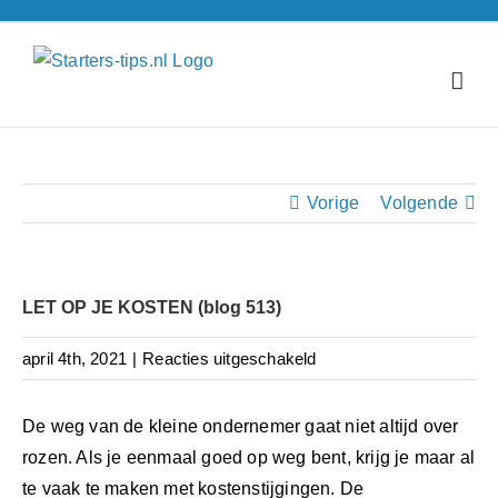
Ga
naar
inhoud
Vorige
Volgende
LET OP JE KOSTEN (blog 513)
voor
april 4th, 2021
|
Reacties uitgeschakeld
LET
OP
De weg van de kleine ondernemer gaat niet altijd over
JE
rozen. Als je eenmaal goed op weg bent, krijg je maar al
KOSTEN
te vaak te maken met kostenstijgingen. De