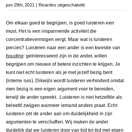
voor
juni 29th, 2021
|
Reacties uitgeschakeld
ZAKENDOEN
BETEKENT
Om elkaar goed te begrijpen, is goed luisteren een
VOORAL
must. Het is een inspannende activiteit die
GOED
concentratievermogen vergt. Maar wat is luisteren
LUISTEREN
precies? Luisteren naar een ander is een kwestie van
(blog
houding
:
geïnteresseerd zijn in de ander, willen
806)
begrijpen om nieuwe of betere inzichten te krijgen. Je
kunt niet echt luisteren als je met jezelf bezig bent
(interne ruis). Dikwijls wordt luisteren verhinderd omdat
men bezig is een eigen argument voor te bereiden,
terwijl de ander spreekt. Luisteren is niet hetzelfde als
beleefd zwijgen wanneer iemand anders praat. Echt
luisteren zet de ander aan om duidelijkheid in zijn
argumenten te verschaffen. Wij maken de ander
duidelijk dat we luisteren door van tijd tot tijd met eigen