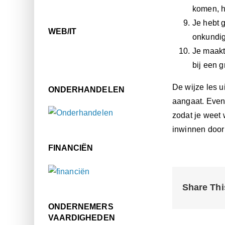
komen, h
Je hebt 
WEB/IT
onkundig
Je maakt
bij een g
De wijze les ui
ONDERHANDELEN
aangaat. Even
zodat je weet 
inwinnen door 
FINANCIËN
Share Thi
ONDERNEMERS
VAARDIGHEDEN