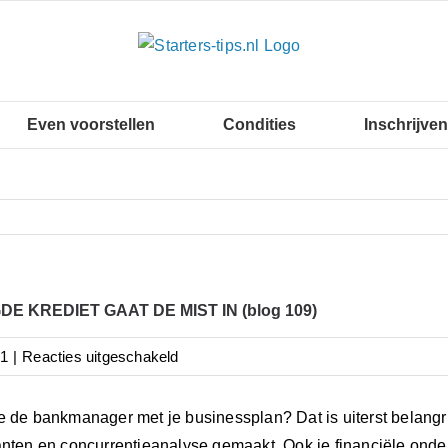
Even voorstellen
Condities
Inschrijven
E KREDIET GAAT DE MIST IN (blog 109)
voor
21
|
Reacties uitgeschakeld
JE
GEVRAAGDE
e de bankmanager met je businessplan? Dat is uiterst belangrij
KREDIET
anten en concurrentieanalyse gemaakt. Ook je financiële onder