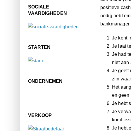
SOCIALE
positieve cash
VAARDIGHEDEN
nodig hebt om 
bankmanager o
Je kent 
Je laat t
STARTEN
Je had te
niet aan 
Je geeft 
zijn waa
ONDERNEMEN
Het aang
en geen 
Je hebt 
Je verwa
VERKOOP
komt jeze
Je hebt 