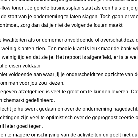
GAAT
-flow tonen. Je gehele businessplan staat als een huis en je 
DE
de start van je onderneming te laten slagen. Toch gaan er vee
MIST
ntmoet, zorg dan dat je niet de volgende fouten maakt:
IN
(blog
je kwaliteiten als ondernemer onvoldoende of overschat deze
109)
e weinig klanten zien. Een mooie klant is leuk maar de bank wil
 weinig tijd en dat zie je. Het rapport is afgeraffeld, er is te
alle eisen voldaan.
niet voldoende aan waar jij je onderscheidt ten opzichte van 
rom men voor jou zou kiezen.
egeven afzetgebied is veel te groot om te kunnen leveren. Da
nichemarkt gedefinieerd.
slecht je huiswerk gedaan en over de onderneming nagedacht
chtingen zijn veel te optimistisch over de geprognosticeerde o
lf later goed tegen.
een te magere omschrijving van de activiteiten en geeft niet d