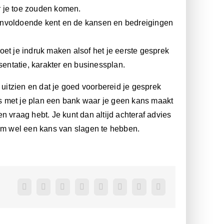
r je toe zouden komen.
 onvoldoende kent en de kansen en bedreigingen
oet je indruk maken alsof het je eerste gesprek
sentatie, karakter en businessplan.
kt uitzien en dat je goed voorbereid je gesprek
s met je plan een bank waar je geen kans maakt
n vraag hebt. Je kunt dan altijd achteraf advies
 om wel een kans van slagen te hebben.
Facebook
Twitter
Reddit
LinkedIn
WhatsApp
Pinterest
Vk
E-
mail