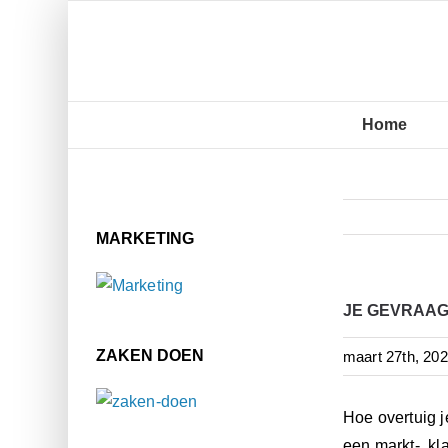
Ga
naar
inhoud
Home
MARKETING
JE GEVRAAGD
ZAKEN DOEN
maart 27th, 20
Hoe overtuig j
een markt-, kl