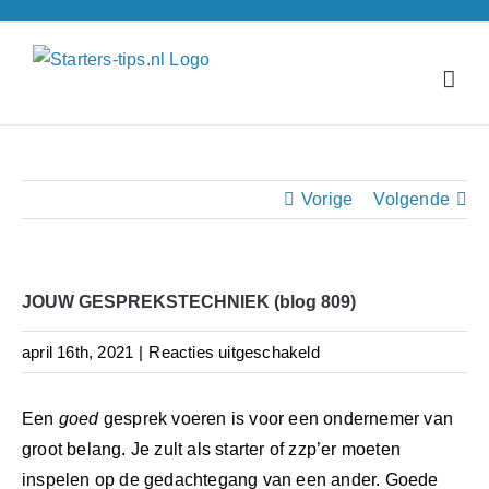
Ga
naar
inhoud
Vorige
Volgende
JOUW GESPREKSTECHNIEK (blog 809)
voor
april 16th, 2021
|
Reacties uitgeschakeld
JOUW
GESPREKSTECHNIE
Een
goed
gesprek voeren is voor een ondernemer van
(blog
groot belang. Je zult als starter of zzp’er moeten
809)
inspelen op de gedachtegang van een ander. Goede