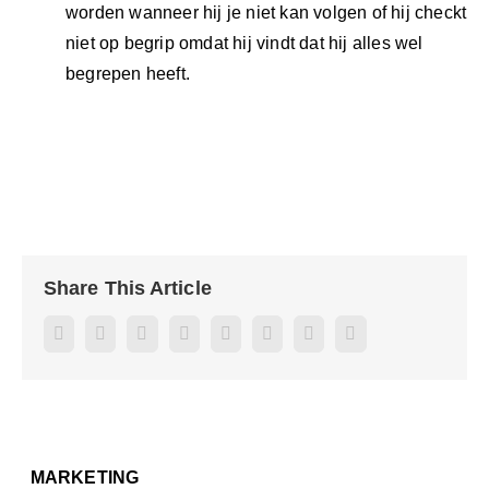
worden wanneer hij je niet kan volgen of hij checkt
niet op begrip omdat hij vindt dat hij alles wel
begrepen heeft.
Share This Article
Facebook
Twitter
Reddit
LinkedIn
WhatsApp
Pinterest
Vk
E-
mail
MARKETING