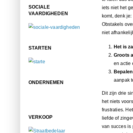
SOCIALE
iets niet het 
VAARDIGHEDEN
komt, denk je:
Obstakels over
niet afhankeli
Het is za
STARTEN
Groots 
en actie 
Bepalen 
aanpak to
ONDERNEMEN
Dit zijn drie 
het niets voor
frustraties. H
VERKOOP
liefde of zinge
van succes is 