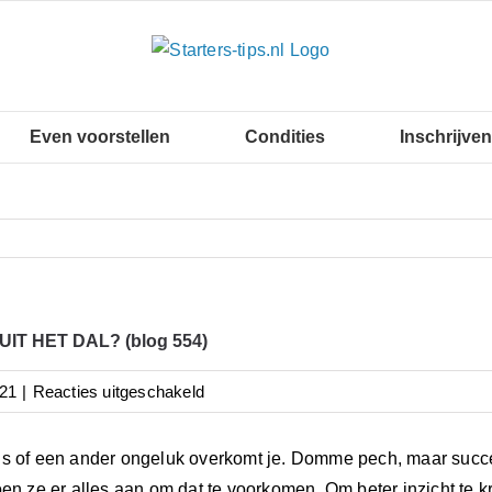
Even voorstellen
Condities
Inschrijven
IT HET DAL? (blog 554)
voor
021
|
Reacties uitgeschakeld
HOE
KOM
us of een ander ongeluk overkomt je. Domme pech, maar succ
JE
oen ze er alles aan om dat te voorkomen. Om beter inzicht te kr