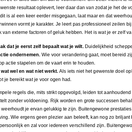
UIT
gewenste resultaat oplevert, leer daar dan van zodat je het de
HET
 dit is al een keer eerder misgegaan, laat maar en dat weerho
DAL?
winnen vormt je karakter. Je leert pas professioneel zeilen bij
(blog
jk van externe factoren of geluk hebben. Het is wat je er zelf v
554)
ak dat je eerst zelf bepaalt wat je wilt.
Duidelijkheid scheppe
actie ondernemen.
Wie voor verandering gaat, moet bereid zijn
op actie stapelen om de vaart erin te houden.
wat wel en wat niet werkt.
Als iets niet het gewenste doel opl
t je bereikt wat je voor ogen had.
simpele regels die, mits strikt opgevolgd, leiden tot aanhouden
stelt zonder voldoening. Rijk worden en grote successen beha
et weerhoudt je ervan gelukkig te zijn. Buitengewone prestaties 
ving. Wie ergens geen plezier aan beleeft, kan nog zo briljant b
persoonlijk en zal voor iedereen verschillend zijn. Buitenge