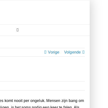
Vorige
Volgende
es komt nooit per ongeluk. Mensen zijn bang om
ijgen, is het soms nodig een keer te falen. Als