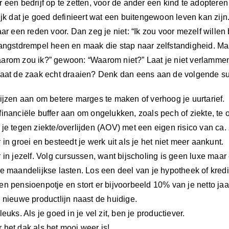
 een bedrijf op te zetten, voor de ander een kind te adopteren 
ijk dat je goed definieert wat een buitengewoon leven kan zijn.
aar een reden voor. Dan zeg je niet: “Ik zou voor mezelf willen
angstdrempel heen en maak die stap naar zelfstandigheid. Maak 
rom zou ik?” gewoon: “Waarom niet?” Laat je niet verlammen do
gaat de zaak echt draaien? Denk dan eens aan de volgende su
rijzen aan om betere marges te maken of verhoog je uurtarief.
financiële buffer aan om ongelukken, zoals pech of ziekte, te
 je tegen ziekte/overlijden (AOV) met een eigen risico van ca
 in groei en besteedt je werk uit als je het niet meer aankunt.
 in jezelf. Volg cursussen, want bijscholing is geen luxe maar
e maandelijkse lasten. Los een deel van je hypotheek of kredie
n pensioenpotje en stort er bijvoorbeeld 10% van je netto jaar
 nieuwe productlijn naast de huidige.
leuks. Als je goed in je vel zit, ben je productiever.
 het dak als het mooi weer is!