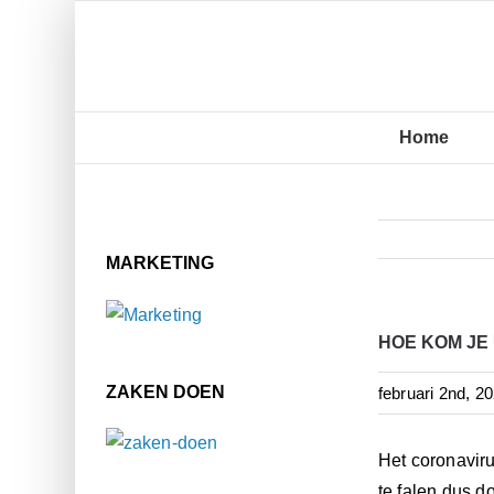
Ga
naar
inhoud
Home
MARKETING
HOE KOM JE U
ZAKEN DOEN
februari 2nd, 2
Het coronavir
te falen dus d