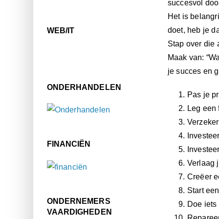
succesvol door
Het is belangr
doet, heb je d
WEB/IT
Stap over die 
Maak van: “Waa
je succes en 
ONDERHANDELEN
Pas je p
Leg een 
Verzeker
Investeer
FINANCIËN
Investeer
Verlaag j
Creëer ee
Start een
ONDERNEMERS
Doe iets 
VAARDIGHEDEN
Repareer