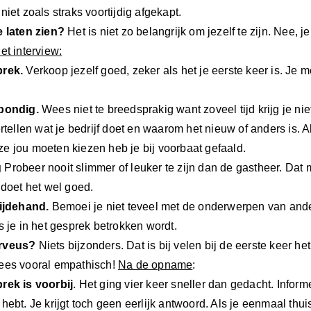
niet zoals straks voortijdig afgekapt.
e laten zien?
Het is niet zo belangrijk om jezelf te zijn. Nee, 
et interview:
prek.
Verkoop jezelf goed, zeker als het je eerste keer is. Je
bondig.
Wees niet te breedsprakig want zoveel tijd krijg je niet
ertellen wat je bedrijf doet en waarom het nieuw of anders is. 
e jou moeten kiezen heb je bij voorbaat gefaald.
g
Probeer nooit slimmer of leuker te zijn dan de gastheer. Dat 
 doet het wel goed.
bijdehand.
Bemoei je niet teveel met de onderwerpen van ande
s je in het gesprek betrokken wordt.
rveus?
Niets bijzonders. Dat is bij velen bij de eerste keer
ees vooral empathisch!
Na de opname
:
rek is voorbij
. Het ging vier keer sneller dan gedacht. Informe
hebt. Je krijgt toch geen eerlijk antwoord. Als je eenmaal thui