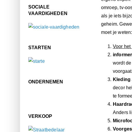
SOCIALE
omroep, tv-oos
VAARDIGHEDEN
als je iets bij
geheim. Gewel
moet je weten
Voor het
STARTEN
informe
wordt de
voorgaat
Kleding
ONDERNEMEN
decor heb
te formee
Haardra
Anders li
VERKOOP
Microfo
Voorges