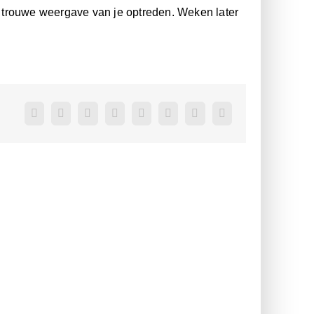
 trouwe weergave van je optreden. Weken later
Facebook
Twitter
Reddit
LinkedIn
WhatsApp
Pinterest
Vk
E-
mail