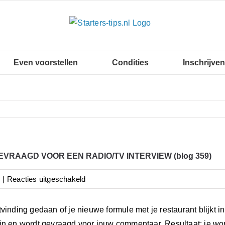
Even voorstellen
Condities
Inschrijven
VRAAGD VOOR EEN RADIO/TV INTERVIEW (blog 359)
voor
|
Reacties uitgeschakeld
JE
WORDT
tvinding gedaan of je nieuwe formule met je restaurant blijkt i
GEVRAAGD
in en wordt gevraagd voor jouw commentaar. Resultaat: je wor