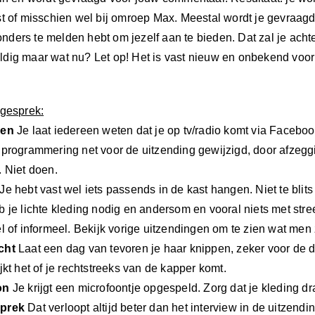
VOOR
t of misschien wel bij omroep Max. Meestal wordt je gevraagd 
EEN
zonders te melden hebt om jezelf aan te bieden. Dat zal je acht
RADIO/TV
dig maar wat nu? Let op! Het is vast nieuw en onbekend voor
INTERVIEW
:
(blog
359)
 gesprek:
ren
Je laat iedereen weten dat je op tv/radio komt via Facebook
 programmering net voor de uitzending gewijzigd, door afzegg
. Niet doen.
Je hebt vast wel iets passends in de kast hangen. Niet te blits
 je lichte kleding nodig en andersom en vooral niets met stree
l of informeel. Bekijk vorige uitzendingen om te zien wat men 
cht
Laat een dag van tevoren je haar knippen, zeker voor de d
jkt het of je rechtstreeks van de kapper komt.
on
Je krijgt een microfoontje opgespeld. Zorg dat je kleding dr
prek
Dat verloopt altijd beter dan het interview in de uitzendi