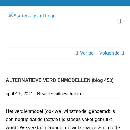
Ga
naar
inhoud
Vorige
Volgende
ALTERNATIEVE VERDIENMODELLEN (blog 453)
voor
april 4th, 2021
|
Reacties uitgeschakeld
ALTERNATIEVE
VERDIENMODELLEN
Het verdienmodel (ook wel winstmodel genoemd) is
(blog
een begrip dat de laatste tijd steeds vaker gebruikt
453)
wordt. We verstaan eronder de welke wijze waarop de