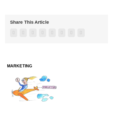
Share This Article
Facebook
Twitter
Reddit
LinkedIn
WhatsApp
Pinterest
Vk
E-
mail
MARKETING