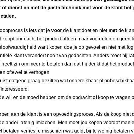
(blog
 of dienst en met de juiste techniek met voor de klant het 
229)
betalen.
oopproces is iets dat je
voor
de klant doet en niet
met
de klan
t koopt ongeacht het product alleen maar voordelen en geen fe
loofwaardigheid want kopen doe je op gevoel en niet met log
tiële klant verandert nooit van gedachten. Anders moet hij later
heeft zin om meer te betalen dan dat hij denkt dat het produc
en oftewel te verhogen.
juist datgene graag bezitten wat onbereikbaar of onbeschikbaar
eïnteresseerd.
de wil en de moed hebben om de opdracht of koop te vragen of
.
open aan de klant is een opvoedingsproces. Als de koop niet d
de ander laten glimlachen. Men moet jou kopen voordat men ee
el betalen verlies je misschien wat geld, bij te weinig betalen v