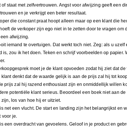
t of staat met zelfvertrouwen. Angst voor afwijzing geeft een 
rtrouwen en je verkrijgt een beter resultaat.
oper die constant praat hoopt alleen maar op een klant die h
oeft de verkoper zijn ego niet in te zetten door te vragen om 
 een afwijzing.
oit iemand te overtuigen. Dat werkt toch niet. Zeg: als u uzelf
ed is, zou ik het doen. Teken en schrijf voorbeelden op papier
er.
verkoopgesprek moet je de klant opvoeden zodat hij ziet dat de
klant denkt dat de waarde gelijk is aan de prijs zal hij tot ko
de prijs zal hij razend enthousiast zijn en onmiddellijk willen k
ere potentiële klant serieus. Beoordeel een boek niet aan de
zijn, los van hoe hij er uitziet.
is net een vlucht. De start en landing zijn het belangrijkst e
 voor je.
s een overdracht van gevoelens. Geloof in je product en gebrui