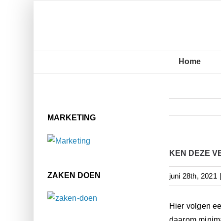
Ga
naar
inhoud
Home
MARKETING
KEN DEZE V
ZAKEN DOEN
juni 28th, 2021
Hier volgen e
daarom minimaa