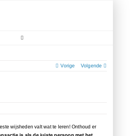
Vorige
Volgende
te wijsheden valt wat te leren! Onthoud er
sactie is als de juiste persoon met het