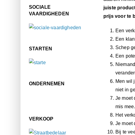
SOCIALE
juiste product
VAARDIGHEDEN
prijs voor te 
Een verk
Een klan
Schep ge
STARTEN
Een poten
Niemand 
verander
Men wil 
ONDERNEMEN
niet in g
Je moet 
mis mee
Het verk
VERKOOP
Je moet 
Bij te ve