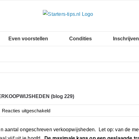
Even voorstellen
Condities
Inschrijven
ERKOOPWIJSHEDEN (blog 229)
voor
|
Reacties uitgeschakeld
KEN
DEZE
en aantal ongeschreven verkoopwijsheden. Let op: van de mees
VERKOOPWIJSHEDEN
l vijf uit je hoofd.
De maximale kans op een geslaagde tran