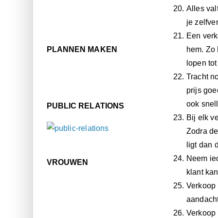
Alles val
je zelfve
Een verk
PLANNEN MAKEN
hem. Zo h
lopen tot
Tracht no
prijs go
ook snell
PUBLIC RELATIONS
Bij elk 
Zodra de 
ligt dan 
Neem ied
VROUWEN
klant kan 
Verkoop 
aandacht
Verkoop i