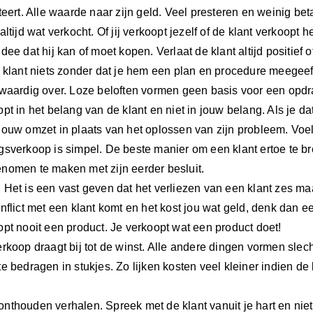
teert. Alle waarde naar zijn geld. Veel presteren en weinig bet
altijd wat verkocht. Of jij verkoopt jezelf of de klant verkoopt he
dee dat hij kan of moet kopen. Verlaat de klant altijd positief
e klant niets zonder dat je hem een plan en procedure meegeef
fwaardig over. Loze beloften vormen geen basis voor een opdr
pt in het belang van de klant en niet in jouw belang. Als je dat
jouw omzet in plaats van het oplossen van zijn probleem. Voel 
gsverkoop is simpel. De beste manier om een klant ertoe te b
nomen te maken met zijn eerder besluit.
Het is een vast geven dat het verliezen van een klant zes maa
nflict met een klant komt en het kost jou wat geld, denk dan 
opt nooit een product. Je verkoopt wat een product doet!
rkoop draagt bij tot de winst. Alle andere dingen vormen slech
te bedragen in stukjes. Zo lijken kosten veel kleiner indien 
.
nthouden verhalen. Spreek met de klant vanuit je hart en niet 