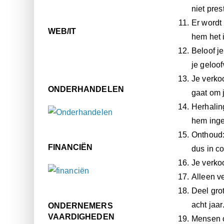
niet pres
Er wordt 
WEB/IT
hem het i
Beloof j
je geloo
Je verkoo
ONDERHANDELEN
gaat om 
Herhalin
hem inge
Onthoud: 
FINANCIËN
dus in co
Je verko
Alleen ve
Deel gro
acht jaar
ONDERNEMERS
VAARDIGHEDEN
Mensen o