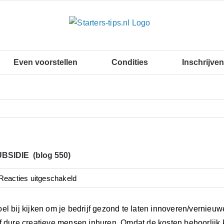
Even voorstellen
Condities
Inschrijven
BSIDIE (blog 550)
voor
Reacties uitgeschakeld
INNOVATIESUBSIDIE
(blog
el bij kijken om je bedrijf gezond te laten innoveren/vernie
550)
f dure creatieve mensen inhuren. Omdat de kosten behoorlijk