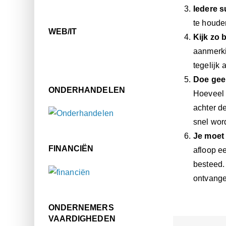
Iedere s
te houde
WEB/IT
Kijk zo 
aanmerki
tegelijk
Doe geen
ONDERHANDELEN
Hoeveel 
achter d
snel wor
Je moet
FINANCIËN
afloop ee
besteed. 
ontvange
ONDERNEMERS
VAARDIGHEDEN