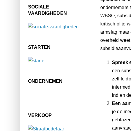
SOCIALE
ondernemers zo
VAARDIGHEDEN
WBSO, subsidi
kritisch of je
armslag maar o
overheid weet 
STARTEN
subsidieaanvr
Spreek 
een subs
zelf te 
ONDERNEMEN
intermed
indien d
Een aanv
je de me
VERKOOP
geblazen
aanvraag