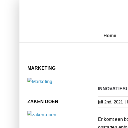
Ga
naar
inhoud
Home
MARKETING
INNOVATIESU
ZAKEN DOEN
juli 2nd, 2021
|
Er komt een bo
opstarten en/o