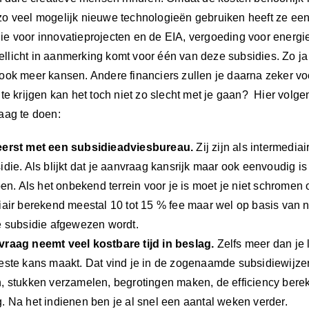
 veel mogelijk nieuwe technologieën gebruiken heeft ze een t
e voor innovatieprojecten en de EIA, vergoeding voor energi
 wellicht in aanmerking komt voor één van deze subsidies. Zo ja 
ok meer kansen. Andere financiers zullen je daarna zeker voo
te krijgen kan het toch niet zo slecht met je gaan? Hier volg
aag te doen:
eerst met een subsidieadviesbureau.
Zij zijn als intermedia
idie. Als blijkt dat je aanvraag kansrijk maar ook eenvoudig
doen. Als het onbekend terrein voor je is moet je niet schrome
iair berekend meestal 10 tot 15 % fee maar wel op basis van no
e subsidie afgewezen wordt.
raag neemt veel kostbare tijd in beslag.
Zelfs meer dan je l
este kans maakt. Dat vind je in de zogenaamde subsidiewijze
, stukken verzamelen, begrotingen maken, de efficiency bereke
. Na het indienen ben je al snel een aantal weken verder.